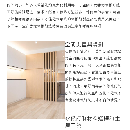
間的縮小，許多人希望能夠最大化利用每一寸空間，而香港傢俬訂造
正好能夠滿足這一需求。然而，傢俬訂造並非一件簡單的事情，需要
了解和考慮很多因素，才能確保最終的傢俬訂製產品既實用又美觀。
以下是一些在香港傢俬訂造時需要提前注意和考慮的事項：
空間測量與規劃
在傢俬訂做之前，首先要做的就是
對空間進行精確的測量。這包括房
間的長、寬、高，以及各種裝修細
節如電源插座、管道位置等。這些
數據將直接影響到傢俬的設計和尺
寸。因此，最好請專業的傢俬訂制
設計師來進行測量和規劃，確保不
會出現傢俬訂制尺寸不合的情況。
傢俬訂制材料選擇和生
產工藝