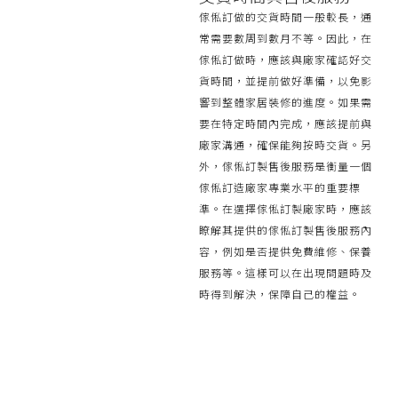
傢俬訂做的交貨時間一般較長，通
常需要數周到數月不等。因此，在
傢俬訂做時，應該與廠家確認好交
貨時間，並提前做好準備，以免影
響到整體家居裝修的進度。如果需
要在特定時間內完成，應該提前與
廠家溝通，確保能夠按時交貨。另
外，傢俬訂製售後服務是衡量一個
傢俬訂造廠家專業水平的重要標
準。在選擇傢俬訂製廠家時，應該
瞭解其提供的傢俬訂製售後服務內
容，例如是否提供免費維修、保養
服務等。這樣可以在出現問題時及
時得到解決，保障自己的權益。