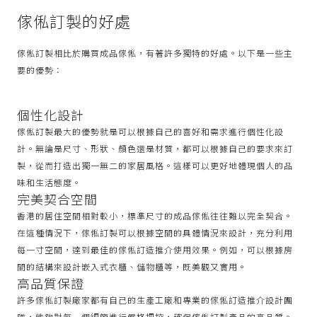
傢俬訂製的好處
傢俬訂製相比於購買成品傢俬，有著許多獨特的好處。以下是一些主
要的優勢：
個性化設計
傢俬訂製最大的優勢就是可以根據自己的喜好和需求進行個性化設
計。無論是尺寸、形狀、顏色還是材質，都可以根據自己的要求來訂
製，從而打造出獨一無二的家居風格。這樣可以更好地體現個人的品
味和生活態度。
完美契合空間
香港的居住空間相對較小，標準尺寸的成品傢俬往往難以完全契合。
在這種情況下，傢俬訂製可以根據空間的具體情況來設計，充分利用
每一寸空間，達到最佳的傢俬訂造推介使用效果。例如，可以根據房
間的結構來設計嵌入式衣櫃、儲物櫃等，既美觀又實用。
高品質保證
許多傢俬訂製廠家都有自己的生產工廠和專業的傢俬訂造推介設計團
隊，能夠對每一個細節進行嚴格把控，確保傢俬訂製產品的高品質。