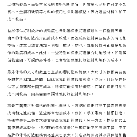
以價格較高。而板材傢俬則價格相對便宜，但質量和耐用性可能不如
實木。金屬和玻璃等材料的使用也會影響價格，因為這些材料的加工
成本較高。
當然傢俬訂制設計的複雜度也是影響傢俬訂造價錢的一個重要因素。
簡單的傢俬訂造推介設計成本較低，而複雜的設計需要更多的時間和
技術，成本自然會增加。例如，雕刻、拼花、異形設計等都會增加製
作的難度和成本。此外，一些特別的傢俬訂造推介功能設計，如隱藏
儲物空間、可調節部件等，也會增加傢俬訂制設計和製作的成本。
另外傢俬的尺寸和數量也直接影響訂造的總價。大尺寸的傢俬需要更
多的材料和加工時間，因此傢俬訂造價錢會較高。同時，訂造多件傢
俬可以攤薄部分固定成本，總價可能會有所優惠。而單件傢俬訂制的
成本則較高，因為需要單獨傢俬訂制設計和製作。
再者工藝要求對價格的影響也非常大。高端的傢俬訂制工藝需要專業
技術和先進設備，這些都會增加成本。例如，手工雕刻、精細打磨、
特殊塗裝等工藝要求都會提高傢俬訂造價錢。另一方面，標準化的工
藝流程成本較低，但相應的傢俬質量和外觀可能不如高端工藝。不同
品牌的傢俬訂造服務價格差異也很大。知名品牌因為其品質保證和售