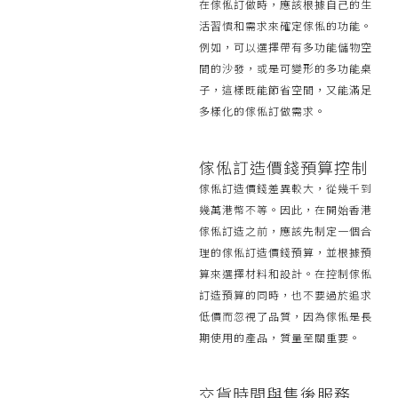
在傢俬訂做時，應該根據自己的生
活習慣和需求來確定傢俬的功能。
例如，可以選擇帶有多功能儲物空
間的沙發，或是可變形的多功能桌
子，這樣既能節省空間，又能滿足
多樣化的傢俬訂做需求。
傢俬訂造價錢預算控制
傢俬訂造價錢差異較大，從幾千到
幾萬港幣不等。因此，在開始香港
傢俬訂造之前，應該先制定一個合
理的傢俬訂造價錢預算，並根據預
算來選擇材料和設計。在控制傢俬
訂造預算的同時，也不要過於追求
低價而忽視了品質，因為傢俬是長
期使用的產品，質量至關重要。
交貨時間與售後服務