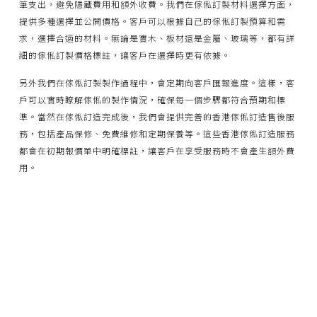
筆支出，避免隱藏費用和額外收費。我們在傢俬訂製材料選擇方面，
提供多種選擇並公開價格。客戶可以根據自己的傢俬訂製預算和需
求，選擇合適的材料。無論是實木、板材還是金屬、玻璃等，都有詳
細的傢俬訂製價格標註，讓客戶在選擇時更有依據。
另外我們在傢俬訂製製作過程中，會定期向客戶匯報進度。這樣，客
戶可以實時瞭解傢俬的製作情況，確保每一個步驟都符合預期和標
準。當然在傢俬訂造完成後，我們會提供完善的香港傢俬訂造售後服
務，包括產品保修、免費維修和定期保養等。這些香港傢俬訂造服務
都會在初期報價單中明確標註，讓客戶在享受服務時不會產生額外費
用。