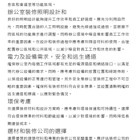
息區和會議室等功能區域。
辦公室裝修照明設計和
良好的照明設計能夠提升工作效率和員工舒適度。應充分利用自然
光，同時配置合適的人工照明設施，避免光線過強或過弱，並根據不
同區域的功能需求進行調整。同時辦公環境中噪音是影響員工工作效
率的重要因素。在設計和裝修過程中應考慮到隔音材料的使用，合理
配置辦公區域和公共區域，以減少噪音對員工工作和休息的影響。
電力及設備需求，安全和逃生通道
確保辦公室內每個工作區域都有充足的電源插座和網絡接口，以滿足
現代辦公設備的需求。同時，應考慮到設備的放置位置和線路佈局，
以保證設備的正常運行和管理。另外安全是辦公室裝修工程中不可忽
略的重要因素。確保所有裝修材料符合安全標準，並設置清晰明確的
逃生通道和標識，以應對緊急情況。
環保考慮
在選擇裝修材料和設計方案時，應考慮到環境保護和可持續性。選擇
符合環保標準的材料和節能設備，以減少對環境的影響，同時降低長
期運營成本。
選材和裝修公司的選擇
選擇優質的建築材料和專業的裝修公司至關重要。應評估裝修公司的