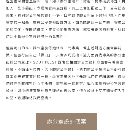
經營也是相當重要的一環，如在辦公室設計上對枱、椅等擺放得宜，再
加入一些小擺設，令環境看來更舒適，員工也會加把勁工作，若有訪客
到來，看到辦公室裝修設計不俗，自然對你的公司留下良好印象。而更
重要的一點是，在辦公室裝修設計方面，如果能創造一套主題，突顯公
司的文化，在團結員工，建立公司形象方面，都有著正面的影響。所以
切勿小看辦公室裝修設計的重要性。
但要明白的是，辧公室裝修始終是一門專業，僱主若對這方面全無認
識，但強行由自己「操刀」，只會弄巧反拙。這方面得找專業的辦公室
設計公司主理。SOUTHWEST 西南在相關辦公室設計方面亦有著豐富
經驗，不論任何位置、大小的辦公室設計，我們辦公室裝修公司都可設
計出既美觀亦實用的一種，最重要是客戶可先跟我們作詳細溝通，讓我
們可完全瞭解客戶心中所想，而完成一套教客戶稱心滿意的辦公室裝修
設計。如欲想擁有屬於自己理想的辦公室，但在設計上又不知從何入手
的話，歡迎聯絡我們查詢。
辦公室設計個案