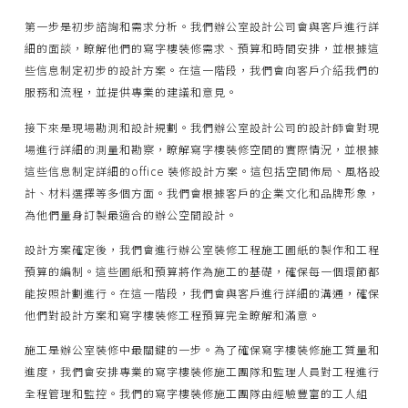
第一步是初步諮詢和需求分析。我們辦公室設計公司會與客戶進行詳
細的面談，瞭解他們的寫字樓裝修需求、預算和時間安排，並根據這
些信息制定初步的設計方案。在這一階段，我們會向客戶介紹我們的
服務和流程，並提供專業的建議和意見。
接下來是現場勘測和設計規劃。我們辦公室設計公司的設計師會對現
場進行詳細的測量和勘察，瞭解寫字樓裝修空間的實際情況，並根據
這些信息制定詳細的office 裝修設計方案。這包括空間佈局、風格設
計、材料選擇等多個方面。我們會根據客戶的企業文化和品牌形象，
為他們量身訂製最適合的辦公空間設計。
設計方案確定後，我們會進行辦公室裝修工程施工圖紙的製作和工程
預算的編制。這些圖紙和預算將作為施工的基礎，確保每一個環節都
能按照計劃進行。在這一階段，我們會與客戶進行詳細的溝通，確保
他們對設計方案和寫字樓裝修工程預算完全瞭解和滿意。
施工是辦公室裝修中最關鍵的一步。為了確保寫字樓裝修施工質量和
進度，我們會安排專業的寫字樓裝修施工團隊和監理人員對工程進行
全程管理和監控。我們的寫字樓裝修施工團隊由經驗豐富的工人組