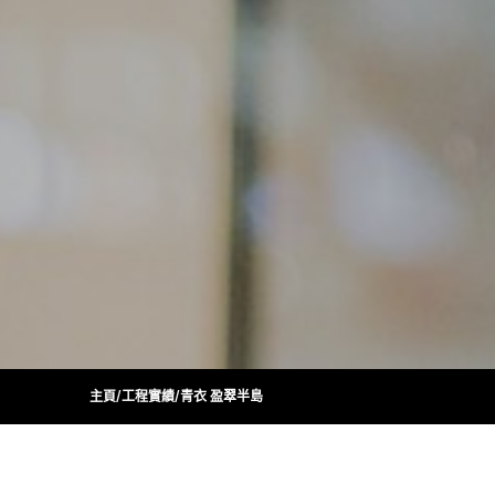
主頁
/
工程實績
/
青衣 盈翠半島